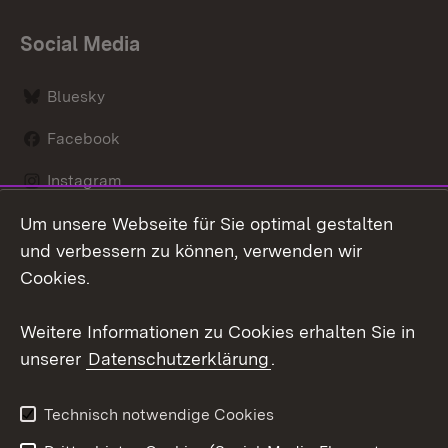
Social Media
Bluesky
Facebook
Instagram
Um unsere Webseite für Sie optimal gestalten
LinkedIn
und verbessern zu können, verwenden wir
Social Wall
Cookies.
Youtube
Weitere Informationen zu Cookies erhalten Sie in
unserer
Datenschutzerklärung
.
Zum 
Kontakt
Benutzungshinweise
Technisch notwendige Cookies
Datenschutz
Barrierefreiheit