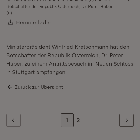
Botschafter der Republik Österreich, Dr. Peter Huber
Mi
(r.)
Bo
un
Download:
Herunterladen
(Öffnet in neuem Fenster)
Ministerpräsident Winfried Kretschmann hat den
Botschafter der Republik Österreich, Dr. Peter
Huber, zu einem Antrittsbesuch im Neuen Schloss
in Stuttgart empfangen.
Zurück zur Übersicht
Zur Seite
1
Zur letzten Seite
2
Zurück
Weiter