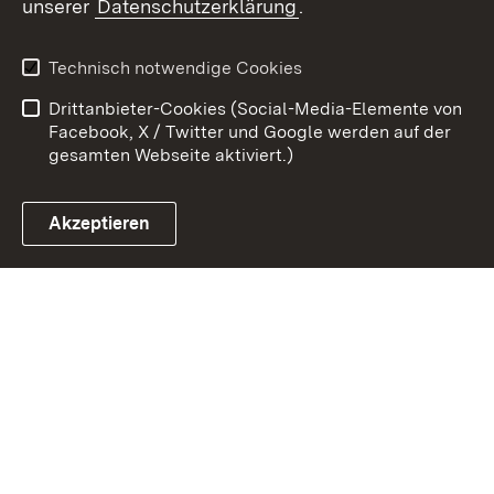
unserer
Datenschutzerklärung
.
Zum 
Kontakt
Benutzungshinweise
Technisch notwendige Cookies
Datenschutz
Barrierefreiheit
Drittanbieter-Cookies (Social-Media-Elemente von
Impressum
Cookies
Facebook, X / Twitter und Google werden auf der
gesamten Webseite aktiviert.)
Akzeptieren
Link zum Landesportal