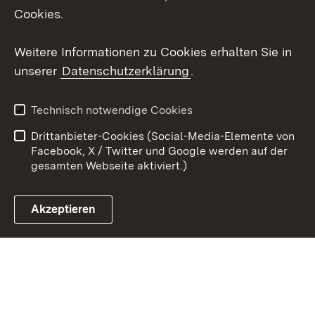
Social Wall
Cookies.
Youtube
Weitere Informationen zu Cookies erhalten Sie in
unserer
Datenschutzerklärung
.
Zum 
Kontakt
Benutzungshinweise
Technisch notwendige Cookies
Datenschutz
Barrierefreiheit
Drittanbieter-Cookies (Social-Media-Elemente von
Impressum
Cookies
Facebook, X / Twitter und Google werden auf der
gesamten Webseite aktiviert.)
Akzeptieren
Link zum Landesportal