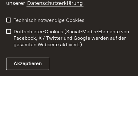
unserer
Datenschutzerklärung
.
Zum 
Kontakt
Benutzungshinweise
Technisch notwendige Cookies
Datenschutz
Barrierefreiheit
Drittanbieter-Cookies (Social-Media-Elemente von
Impressum
Cookies
Facebook, X / Twitter und Google werden auf der
gesamten Webseite aktiviert.)
Akzeptieren
Link zum Landesportal