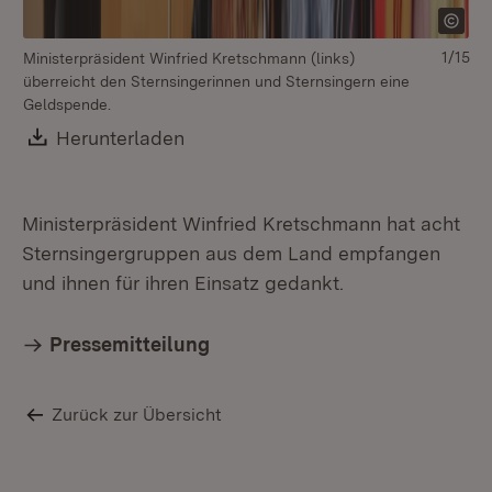
1/15
Ministerpräsident Winfried Kretschmann (links)
überreicht den Sternsingerinnen und Sternsingern eine
Geldspende.
Download:
Herunterladen
(Öffnet in neuem Fenster)
Ministerpräsident Winfried Kretschmann hat acht
Sternsingergruppen aus dem Land empfangen
und ihnen für ihren Einsatz gedankt.
Pressemitteilung
Zurück zur Übersicht
Mi
Eh
St
Vil