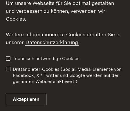
Um unsere Webseite für Sie optimal gestalten
LinkedIn
und verbessern zu können, verwenden wir
Social Wall
Cookies.
Youtube
Weitere Informationen zu Cookies erhalten Sie in
unserer
Datenschutzerklärung
.
Zum 
Kontakt
Benutzungshinweise
Technisch notwendige Cookies
Datenschutz
Barrierefreiheit
Drittanbieter-Cookies (Social-Media-Elemente von
Impressum
Cookies
Facebook, X / Twitter und Google werden auf der
gesamten Webseite aktiviert.)
Akzeptieren
Link zum Landesportal