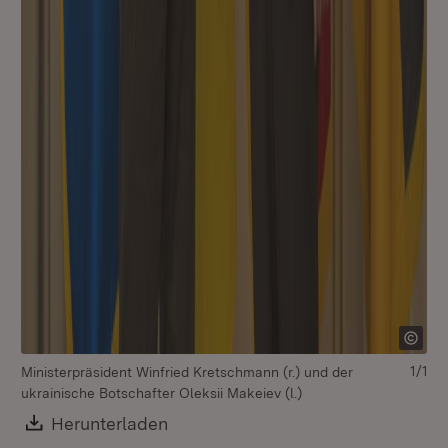
1/1
Ministerpräsident Winfried Kretschmann (r.) und der
ukrainische Botschafter Oleksii Makeiev (l.)
Download:
Herunterladen
(Öffnet in neuem Fenster)