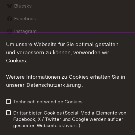
Bluesky
Facebook
Instagram
Um unsere Webseite für Sie optimal gestalten
LinkedIn
und verbessern zu können, verwenden wir
Social Wall
Cookies.
Youtube
Weitere Informationen zu Cookies erhalten Sie in
unserer
Datenschutzerklärung
.
Zum 
Kontakt
Benutzungshinweise
Technisch notwendige Cookies
Datenschutz
Barrierefreiheit
Drittanbieter-Cookies (Social-Media-Elemente von
Impressum
Cookies
Facebook, X / Twitter und Google werden auf der
gesamten Webseite aktiviert.)