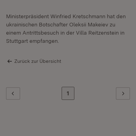
Ministerpräsident Winfried Kretschmann hat den
ukrainischen Botschafter Oleksii Makeiev zu
einem Antrittsbesuch in der Villa Reitzenstein in
Stuttgart empfangen.
Zurück zur Übersicht
Zur letzten Seite
1
Zurück
Weiter