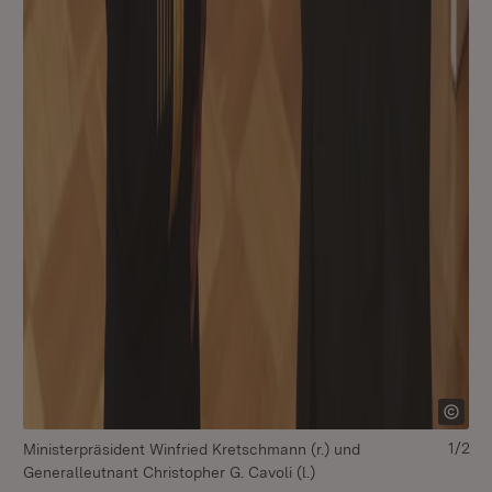
1/2
Ministerpräsident Winfried Kretschmann (r.) und
v.l
Generalleutnant Christopher G. Cavoli (l.)
Wü