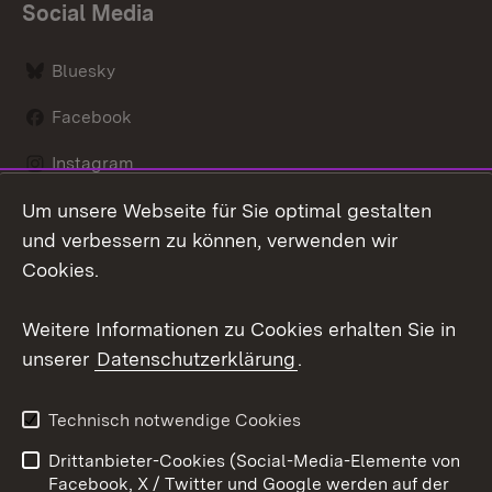
Social Media
Bluesky
Facebook
Instagram
Um unsere Webseite für Sie optimal gestalten
LinkedIn
und verbessern zu können, verwenden wir
Social Wall
Cookies.
Youtube
Weitere Informationen zu Cookies erhalten Sie in
unserer
Datenschutzerklärung
.
Zum 
Kontakt
Benutzungshinweise
Technisch notwendige Cookies
Datenschutz
Barrierefreiheit
Drittanbieter-Cookies (Social-Media-Elemente von
Impressum
Cookies
Facebook, X / Twitter und Google werden auf der