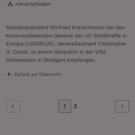
Ab
Download:
Herunterladen
(Öffnet in neuem Fenster)
Ga
Ch
US
Mi
Ministerpräsident Winfried Kretschmann hat den
Ma
Kommandierenden General der US-Streitkräfte in
Europa (USAREUR), Generalleutnant Christopher
G. Cavoli, zu einem Gespräch in der Villa
Reitzenstein in Stuttgart empfangen.
Zurück zur Übersicht
Zur Seite
1
Zur letzten Seite
2
Zurück
Weiter