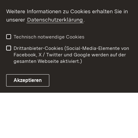
Youtube
Weitere Informationen zu Cookies erhalten Sie in
unserer
Datenschutzerklärung
.
Zum 
Kontakt
Benutzungshinweise
Technisch notwendige Cookies
Datenschutz
Barrierefreiheit
Drittanbieter-Cookies (Social-Media-Elemente von
Impressum
Cookies
Facebook, X / Twitter und Google werden auf der
gesamten Webseite aktiviert.)
Akzeptieren
Link zum Landesportal