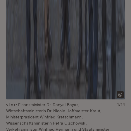
1/14
v.l.n.r.: Finanzminister Dr. Danyal Bayaz,
Wirtschaftsministerin Dr. Nicole Hoffmeister-Kraut,
Ministerpräsident Winfried Kretschmann,
Au
Wissenschaftsministerin Petra Olschowski,
Verkehrsminister Winfried Hermann und Staatsminister