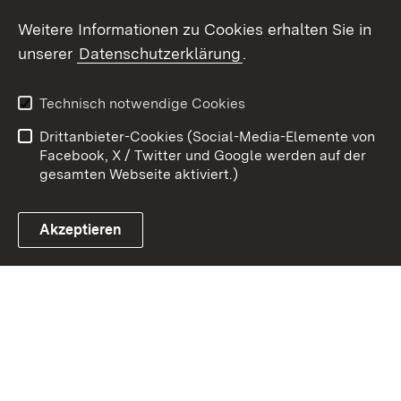
Youtube
Weitere Informationen zu Cookies erhalten Sie in
unserer
Datenschutzerklärung
.
Zum 
Kontakt
Benutzungshinweise
Technisch notwendige Cookies
Datenschutz
Barrierefreiheit
Drittanbieter-Cookies (Social-Media-Elemente von
Impressum
Cookies
Facebook, X / Twitter und Google werden auf der
gesamten Webseite aktiviert.)
Akzeptieren
Link zum Landesportal