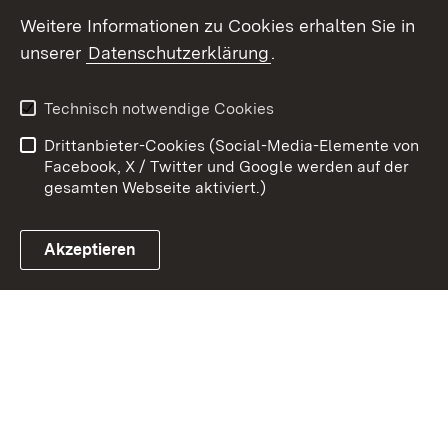
Youtube
Weitere Informationen zu Cookies erhalten Sie in
unserer
Datenschutzerklärung
.
Zum 
Kontakt
Benutzungshinweise
Technisch notwendige Cookies
Datenschutz
Barrierefreiheit
Drittanbieter-Cookies (Social-Media-Elemente von
Impressum
Cookies
Facebook, X / Twitter und Google werden auf der
gesamten Webseite aktiviert.)
Akzeptieren
Link zum Landesportal