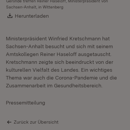
Gerlinde treffen Reiner Haseloff, Ministerpräsident von
Mi
Sachsen-Anhalt, in Wittenberg
Th
Sc
Download:
Herunterladen
(Öffnet in neuem Fenster)
Ministerpräsident Winfried Kretschmann hat
Sachsen-Anhalt besucht und sich mit seinem
Amtskollegen Reiner Haseloff ausgetauscht.
Kretschmann zeigte sich beeindruckt von der
kulturellen Vielfalt des Landes. Ein wichtiges
Thema war auch die Corona-Pandemie und die
Zusammenarbeit im Gesundheitsbereich.
Pressemitteilung
Zurück zur Übersicht