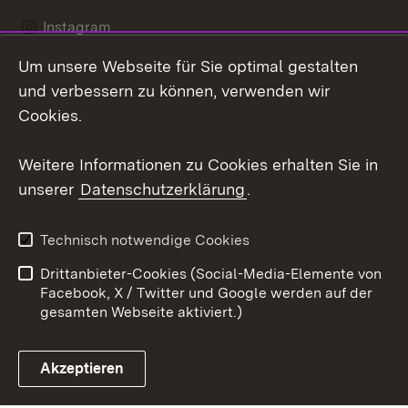
Instagram
Um unsere Webseite für Sie optimal gestalten
LinkedIn
und verbessern zu können, verwenden wir
Social Wall
Cookies.
Youtube
Weitere Informationen zu Cookies erhalten Sie in
unserer
Datenschutzerklärung
.
Zum 
Kontakt
Benutzungshinweise
Technisch notwendige Cookies
Datenschutz
Barrierefreiheit
Drittanbieter-Cookies (Social-Media-Elemente von
Impressum
Cookies
Facebook, X / Twitter und Google werden auf der
gesamten Webseite aktiviert.)
Akzeptieren
Link zum Landesportal