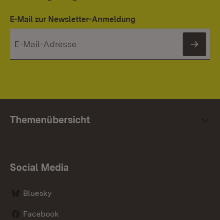
E-Mail zur Newsletter-Anmeldung
News
Themenübersicht
Social Media
Bluesky
Facebook