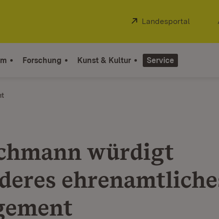
Extern:
Landesportal
(Öffnet
um
Forschung
Kunst & Kultur
Service
ht
chmann würdigt
deres ehrenamtliche
gement