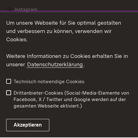
Instagram
Um unsere Webseite für Sie optimal gestalten
LinkedIn
und verbessern zu können, verwenden wir
Social Wall
Cookies.
Youtube
Weitere Informationen zu Cookies erhalten Sie in
unserer
Datenschutzerklärung
.
Zum 
Kontakt
Benutzungshinweise
Technisch notwendige Cookies
Datenschutz
Barrierefreiheit
Drittanbieter-Cookies (Social-Media-Elemente von
Impressum
Cookies
Facebook, X / Twitter und Google werden auf der
gesamten Webseite aktiviert.)
Akzeptieren
Link zum Landesportal