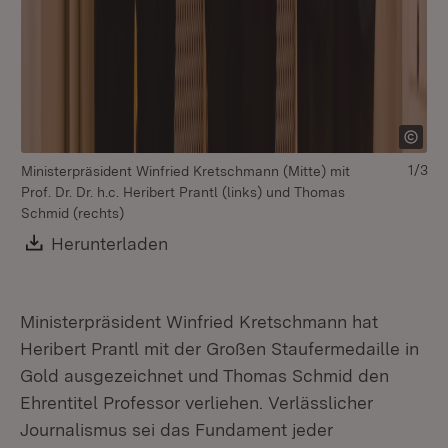
Mi
1/3
Ministerpräsident Winfried Kretschmann (Mitte) mit
Pro
Prof. Dr. Dr. h.c. Heribert Prantl (links) und Thomas
Schmid (rechts)
Download:
Herunterladen
(Öffnet in neuem Fenster)
Ministerpräsident Winfried Kretschmann hat
Heribert Prantl mit der Großen Staufermedaille in
Gold ausgezeichnet und Thomas Schmid den
Ehrentitel Professor verliehen. Verlässlicher
Journalismus sei das Fundament jeder