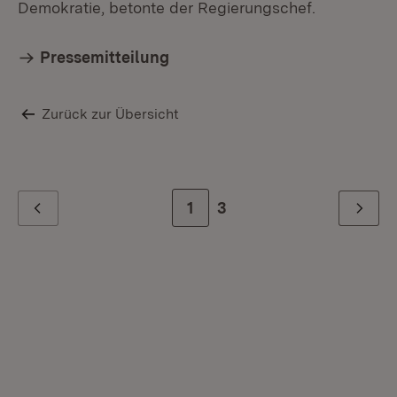
Demokratie, betonte der Regierungschef.
Pressemitteilung
Zurück zur Übersicht
Zur Seite
1
Zur letzten Seite
3
Zurück
Weiter