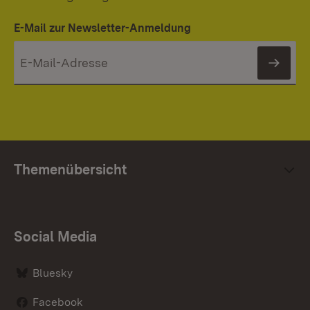
E-Mail zur Newsletter-Anmeldung
News
Themenübersicht
Social Media
Bluesky
Facebook