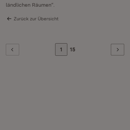
ländlichen Räumen“.
Zurück zur Übersicht
Zur Seite
1
Zur letzten Seite
15
Zurück
Weiter