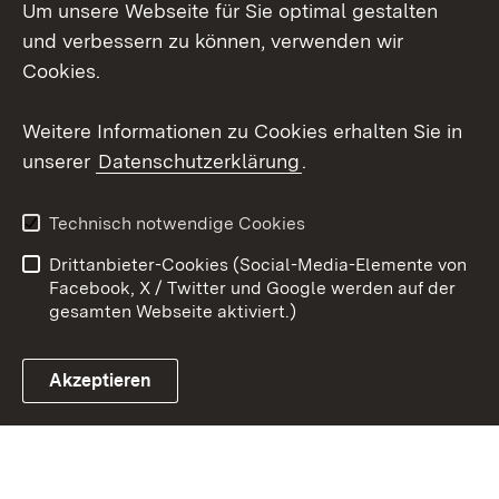
Um unsere Webseite für Sie optimal gestalten
LinkedIn
und verbessern zu können, verwenden wir
Social Wall
Cookies.
Youtube
Weitere Informationen zu Cookies erhalten Sie in
unserer
Datenschutzerklärung
.
Zum 
Kontakt
Benutzungshinweise
Technisch notwendige Cookies
Datenschutz
Barrierefreiheit
Drittanbieter-Cookies (Social-Media-Elemente von
Impressum
Cookies
Facebook, X / Twitter und Google werden auf der
gesamten Webseite aktiviert.)
Akzeptieren
Link zum Landesportal