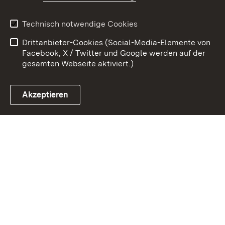
Kontakt
Benutzungshinweise
Technisch notwendige Cookies
Datenschutz
Barrierefreiheit
Drittanbieter-Cookies (Social-Media-Elemente von
Impressum
Cookies
Facebook, X / Twitter und Google werden auf der
gesamten Webseite aktiviert.)
Akzeptieren
Link zum Landesportal