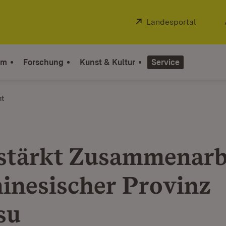
Extern:
Landesportal
(Öffnet
um
Forschung
Kunst & Kultur
Service
ht
stärkt Zusammenarb
hinesischer Provinz
su