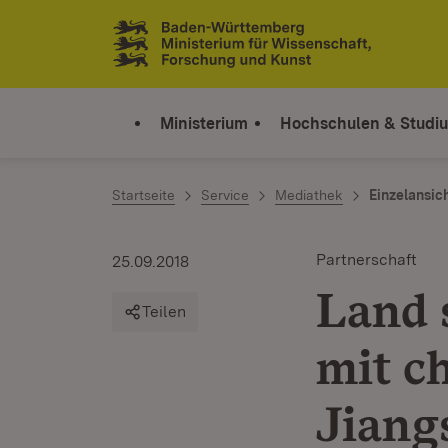
Zum Inhalt springen
Link zur Startseite
Ministerium
Hochschulen & Studi
Startseite
Service
Mediathek
Einzelansic
Partnerschaft
25.09.2018
Land 
Teilen
mit c
Jiang