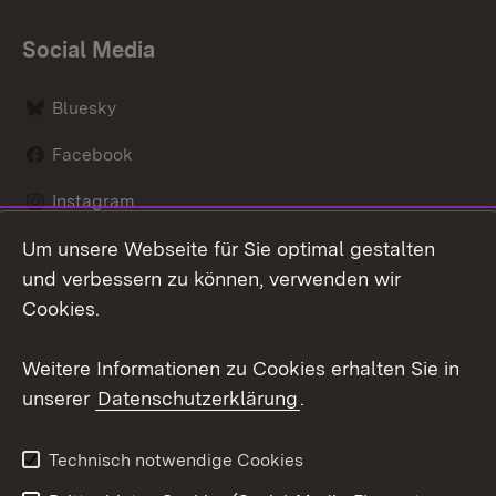
Social Media
Bluesky
Facebook
Instagram
Um unsere Webseite für Sie optimal gestalten
LinkedIn
und verbessern zu können, verwenden wir
Social Wall
Cookies.
Youtube
Weitere Informationen zu Cookies erhalten Sie in
unserer
Datenschutzerklärung
.
Zum 
Kontakt
Benutzungshinweise
Technisch notwendige Cookies
Datenschutz
Barrierefreiheit