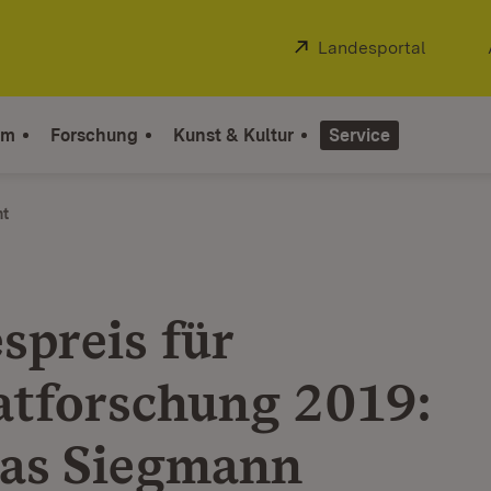
Extern:
Landesportal
(Öffnet
um
Forschung
Kunst & Kultur
Service
ht
spreis für
tforschung 2019:
as Siegmann