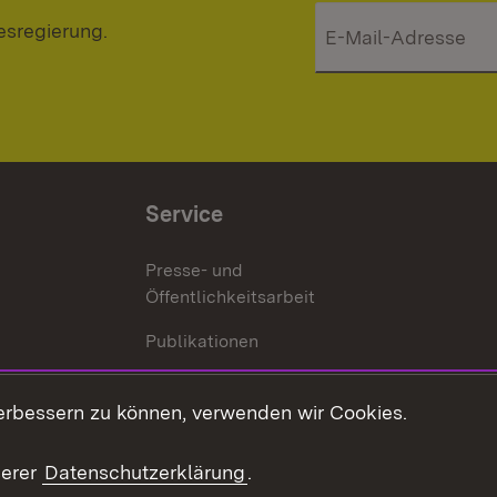
esregierung.
Service
Presse- und
Öffentlichkeitsarbeit
Publikationen
Kontakt
es
erbessern zu können, verwenden wir Cookies.
Mediathek
serer
Datenschutzerklärung
.
Ausschreibungen
tur