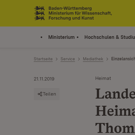
Zum Inhalt springen
Link zur Startseite
Ministerium
Hochschulen & Studi
Startseite
Service
Mediathek
Einzelansic
Heimat
21.11.2019
Lande
Teilen
Heima
Thom