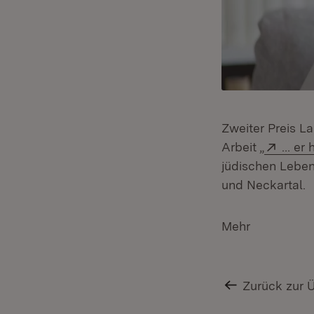
Zweiter Preis L
Exter
Arbeit „
… er 
jüdischen Lebe
und Neckartal.
Mehr
Zurück zur 