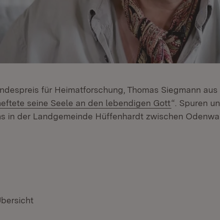
andespreis für Heimatforschung, Thomas Siegmann aus 
n:
(Öffnet in n
heftete seine Seele an den lebendigen Gott
“. Spuren u
ns in der Landgemeinde Hüffenhardt zwischen Odenwal
Übersicht