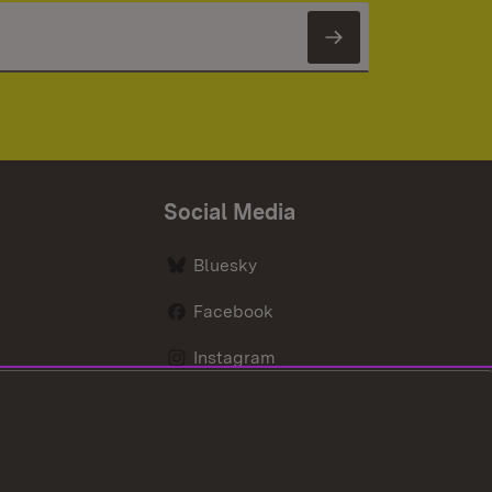
Newsletter 
Social Media
Bluesky
Facebook
Instagram
LinkedIn
Social Wall