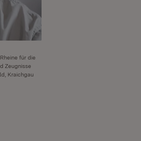
Rheine für die
euem Fenster)
nd Zeugnisse
d, Kraichgau