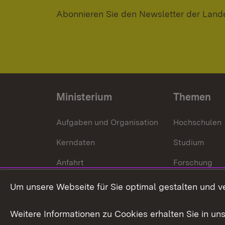
Abonnieren Sie den Newsletter der Land
Ministerium
Themen
Aufgaben und Organisation
Hochschulen
Kerndaten
Studium
Anfahrt
Forschung
International
Um unsere Webseite für Sie optimal gestalten und v
Europa
Weitere Informationen zu Cookies erhalten Sie in un
Kunst und Kul