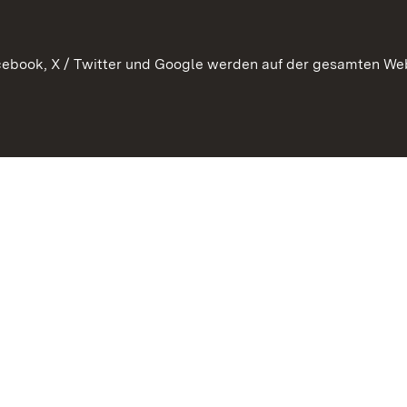
ebook, X / Twitter und Google werden auf der gesamten Webs
Kontakt
Benutzungshinweise
Datens