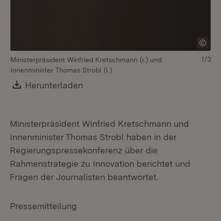
1/3
Ministerpräsident Winfried Kretschmann (r.) und
Mi
Innenminister Thomas Strobl (l.)
Download:
Herunterladen
(Öffnet in neuem Fenster)
Ministerpräsident Winfried Kretschmann und
Innenminister Thomas Strobl haben in der
Regierungspressekonferenz über die
Rahmenstrategie zu Innovation berichtet und
Fragen der Journalisten beantwortet.
Pressemitteilung