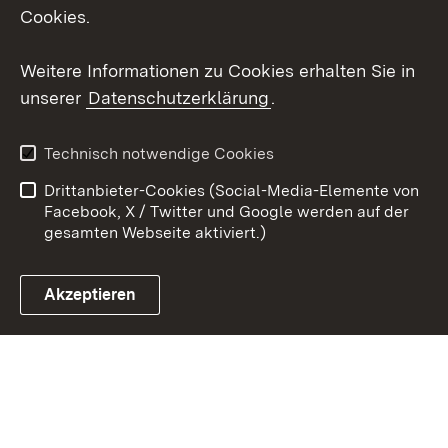
Social Wall
Cookies.
Youtube
Weitere Informationen zu Cookies erhalten Sie in
unserer
Datenschutzerklärung
.
Zum 
Kontakt
Benutzungshinweise
Technisch notwendige Cookies
Datenschutz
Barrierefreiheit
Drittanbieter-Cookies (Social-Media-Elemente von
Impressum
Cookies
Facebook, X / Twitter und Google werden auf der
gesamten Webseite aktiviert.)
Akzeptieren
Link zum Landesportal