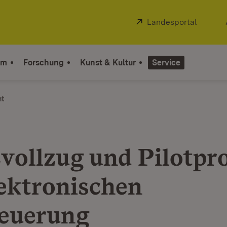
Extern:
Landesportal
(Öffnet
um
Forschung
Kunst & Kultur
Service
ht
zvollzug und Pilotpr
lektronischen
euerung