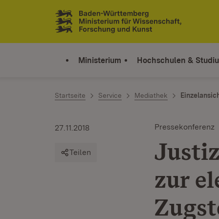
Zum Inhalt springen
Link zur Startseite
Ministerium
Hochschulen & Studi
Startseite
Service
Mediathek
Einzelansic
Pressekonferenz
27.11.2018
Justi
Teilen
zur e
Zugst