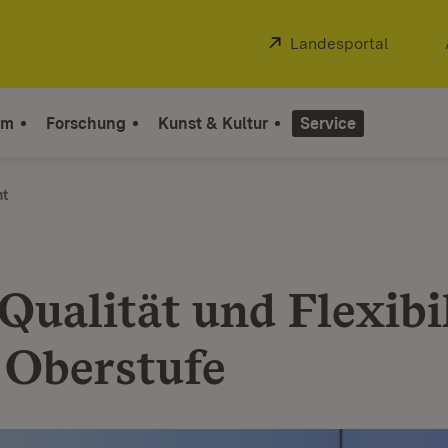
Extern:
Landesportal
(Öffnet
um
Forschung
Kunst & Kultur
Service
ht
Qualität und Flexibil
r Oberstufe