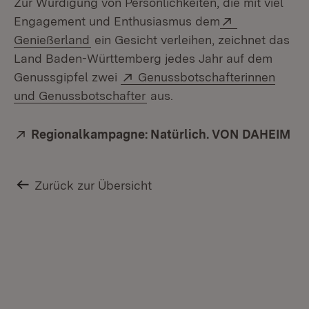
Zur Würdigung von Persönlichkeiten, die mit viel
Extern:
Engagement und Enthusiasmus dem
(Öffnet in neuem Fenster)
Genießerland
ein Gesicht verleihen, zeichnet das
Land Baden-Württemberg jedes Jahr auf dem
Extern:
Genussgipfel zwei
Genussbotschafterinnen
(Öffnet in neuem Fenster)
und Genussbotschafter
aus.
Extern:
Regionalkampagne: Natürlich. VON DAHEIM
(Öf
Zurück zur Übersicht