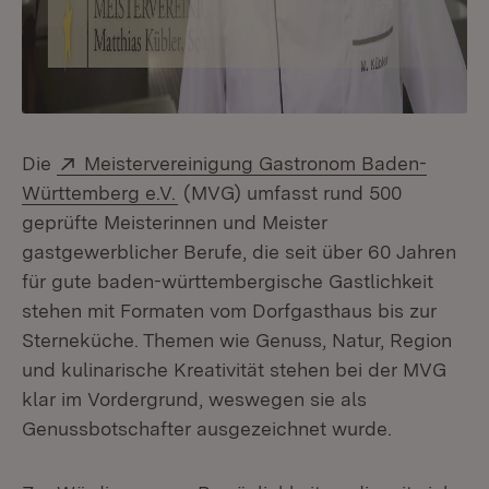
Extern:
Die
Meistervereinigung Gastronom Baden-
(Öffnet in neuem Fenster)
Württemberg e.V.
(MVG) umfasst rund 500
geprüfte Meisterinnen und Meister
gastgewerblicher Berufe, die seit über 60 Jahren
für gute baden-württembergische Gastlichkeit
stehen mit Formaten vom Dorfgasthaus bis zur
Sterneküche. Themen wie Genuss, Natur, Region
und kulinarische Kreativität stehen bei der MVG
klar im Vordergrund, weswegen sie als
Genussbotschafter ausgezeichnet wurde.