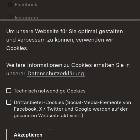
Facebook
Instagram
Um unsere Webseite für Sie optimal gestalten
LinkedIn
und verbessern zu können, verwenden wir
Social Wall
Cookies.
Youtube
Weitere Informationen zu Cookies erhalten Sie in
unserer
Datenschutzerklärung
.
Zum 
Kontakt
Benutzungshinweise
Technisch notwendige Cookies
Datenschutz
Barrierefreiheit
Drittanbieter-Cookies (Social-Media-Elemente von
Impressum
Cookies
Facebook, X / Twitter und Google werden auf der
gesamten Webseite aktiviert.)
Akzeptieren
Link zum Landesportal