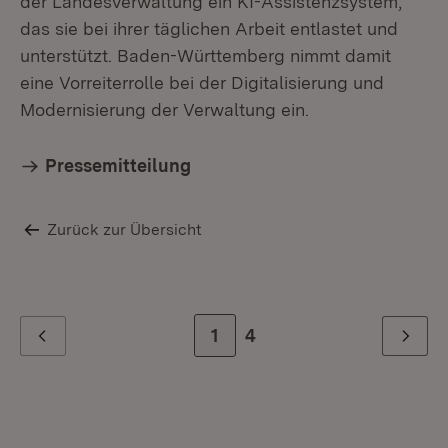
der Landesverwaltung ein KI-Assistenzsystem,
das sie bei ihrer täglichen Arbeit entlastet und
unterstützt. Baden-Württemberg nimmt damit
eine Vorreiterrolle bei der Digitalisierung und
Modernisierung der Verwaltung ein.
Pressemitteilung
Zurück zur Übersicht
Zur Seite
1
Zur letzten Seite
4
Zurück
Weiter