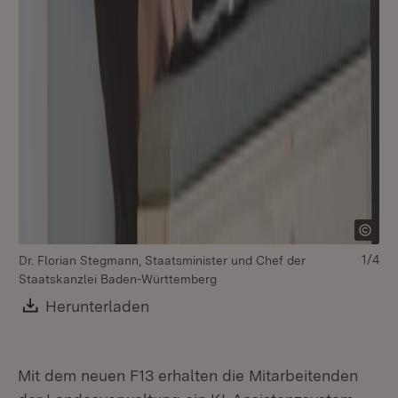
1/4
Dr. Florian Stegmann, Staatsminister und Chef der
Staatskanzlei Baden-Württemberg
Th
Download:
Herunterladen
(Öffnet in neuem Fenster)
Mi
Mit dem neuen F13 erhalten die Mitarbeitenden