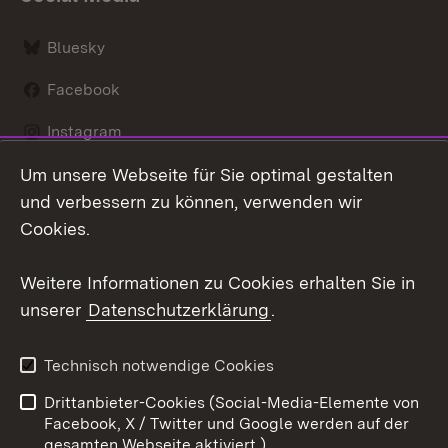
Bluesky
Facebook
Instagram
Um unsere Webseite für Sie optimal gestalten
LinkedIn
und verbessern zu können, verwenden wir
Social Wall
Cookies.
Youtube
Weitere Informationen zu Cookies erhalten Sie in
unserer
Datenschutzerklärung
.
Zum 
Kontakt
Benutzungshinweise
Technisch notwendige Cookies
Datenschutz
Barrierefreiheit
Drittanbieter-Cookies (Social-Media-Elemente von
Impressum
Cookies
Facebook, X / Twitter und Google werden auf der
gesamten Webseite aktiviert.)