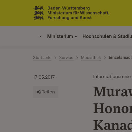
Zum Inhalt springen
Link zur Startseite
Ministerium
Hochschulen & Studi
Startseite
Service
Mediathek
Einzelansic
Informationsreise
17.05.2017
Muraw
Teilen
Honor
Kana