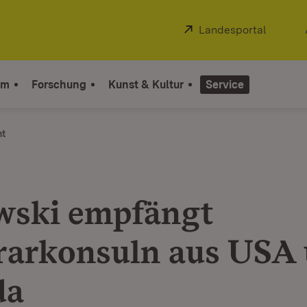
Extern:
Landesportal
(Öffnet
um
Forschung
Kunst & Kultur
Service
ht
ski empfängt
arkonsuln aus USA
da