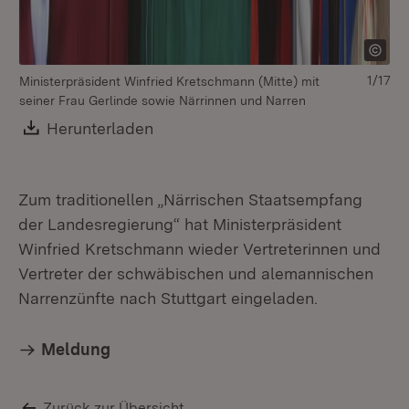
1/17
Ministerpräsident Winfried Kretschmann (Mitte) mit
seiner Frau Gerlinde sowie Närrinnen und Narren
Mi
se
Download:
Herunterladen
(Öffnet in neuem Fenster)
Zum traditionellen „Närrischen Staatsempfang
der Landesregierung“ hat Ministerpräsident
Winfried Kretschmann wieder Vertreterinnen und
Vertreter der schwäbischen und alemannischen
Narrenzünfte nach Stuttgart eingeladen.
Meldung
Zurück zur Übersicht