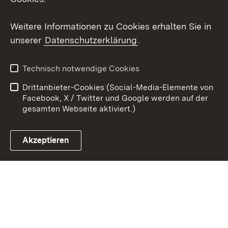
Youtube
Weitere Informationen zu Cookies erhalten Sie in
unserer
Datenschutzerklärung
.
Zum 
Kontakt
Benutzungshinweise
Technisch notwendige Cookies
Datenschutz
Barrierefreiheit
Drittanbieter-Cookies (Social-Media-Elemente von
Impressum
Cookies
Facebook, X / Twitter und Google werden auf der
gesamten Webseite aktiviert.)
Akzeptieren
Link zum Landesportal