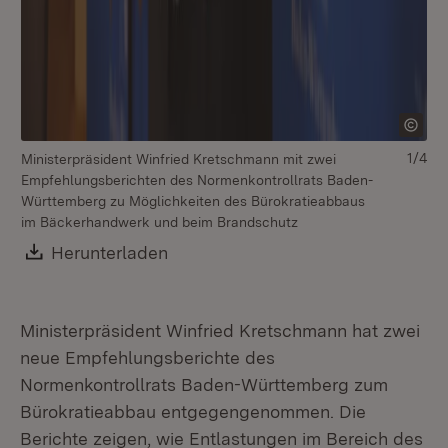
1/4
Ministerpräsident Winfried Kretschmann mit zwei
Empfehlungsberichten des Normenkontrollrats Baden-
Württemberg zu Möglichkeiten des Bürokratieabbaus
im Bäckerhandwerk und beim Brandschutz
Download:
Herunterladen
(Öffnet in neuem Fenster)
Ministerpräsident Winfried Kretschmann hat zwei
neue Empfehlungsberichte des
Normenkontrollrats Baden-Württemberg zum
Bürokratieabbau entgegengenommen. Die
Berichte zeigen, wie Entlastungen im Bereich des