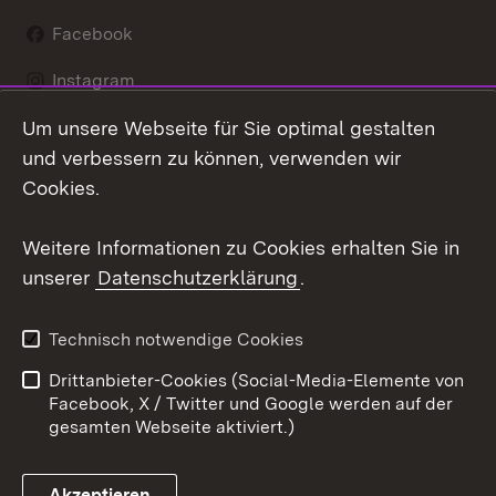
Facebook
Instagram
Um unsere Webseite für Sie optimal gestalten
LinkedIn
und verbessern zu können, verwenden wir
Social Wall
Cookies.
Youtube
Weitere Informationen zu Cookies erhalten Sie in
unserer
Datenschutzerklärung
.
Zum 
Kontakt
Benutzungshinweise
Technisch notwendige Cookies
Datenschutz
Barrierefreiheit
Drittanbieter-Cookies (Social-Media-Elemente von
Impressum
Cookies
Facebook, X / Twitter und Google werden auf der
gesamten Webseite aktiviert.)
Akzeptieren