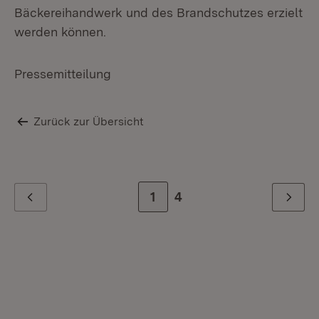
Bäckereihandwerk und des Brandschutzes erzielt
werden können.
Pressemitteilung
Zurück zur Übersicht
Zur Seite
1
Zur letzten Seite
4
Zurück
Weiter