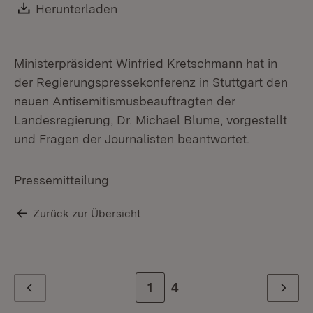
Download:
Herunterladen
(Öffnet in neuem Fenster)
Ministerpräsident Winfried Kretschmann hat in
der Regierungspressekonferenz in Stuttgart den
neuen Antisemitismusbeauftragten der
Landesregierung, Dr. Michael Blume, vorgestellt
und Fragen der Journalisten beantwortet.
Pressemitteilung
Zurück zur Übersicht
Zur Seite
1
Zur letzten Seite
4
Zurück
Weiter