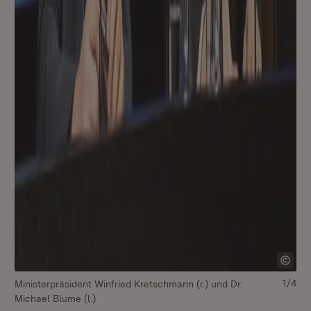
1/4
Ministerpräsident Winfried Kretschmann (r.) und Dr.
Mi
Michael Blume (l.)