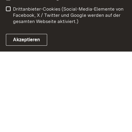
Datenschutz
Barrierefreiheit
Drittanbieter-Cookies (Social-Media-Elemente von
Impressum
Cookies
Facebook, X / Twitter und Google werden auf der
gesamten Webseite aktiviert.)
Akzeptieren
Link zum Landesportal