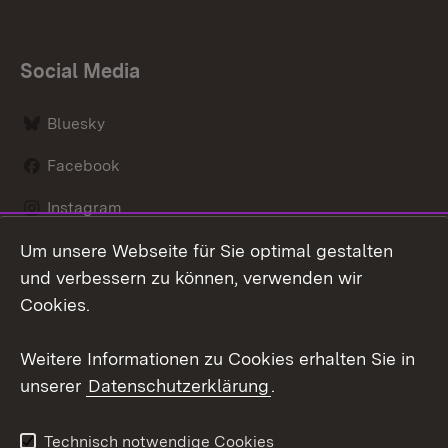
Social Media
Bluesky
Facebook
Instagram
Um unsere Webseite für Sie optimal gestalten
LinkedIn
und verbessern zu können, verwenden wir
Social Wall
Cookies.
Youtube
Weitere Informationen zu Cookies erhalten Sie in
unserer
Datenschutzerklärung
.
Zum 
Kontakt
Benutzungshinweise
Technisch notwendige Cookies