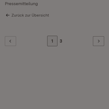
Pressemitteilung
Zurück zur Übersicht
Zur Seite
1
Zur letzten Seite
3
Zurück
Weiter