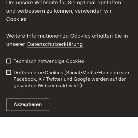
Um unsere Webseite für Sie optimal gestalten
LinkedIn
und verbessern zu können, verwenden wir
Social Wall
Cookies.
Youtube
Weitere Informationen zu Cookies erhalten Sie in
unserer
Datenschutzerklärung
.
Zum 
Kontakt
Benutzungshinweise
Technisch notwendige Cookies
Datenschutz
Barrierefreiheit
Drittanbieter-Cookies (Social-Media-Elemente von
Impressum
Cookies
Facebook, X / Twitter und Google werden auf der
gesamten Webseite aktiviert.)
Akzeptieren
Link zum Landesportal