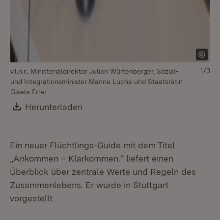
1/3
v.l.n.r.: Ministerialdirektor Julian Würtenberger, Sozial-
und Integrationsminister Manne Lucha und Staatsrätin
Gisela Erler
Download:
Herunterladen
(Öffnet in neuem Fenster)
Ein neuer Flüchtlings-Guide mit dem Titel
„Ankommen – Klarkommen.“ liefert einen
Überblick über zentrale Werte und Regeln des
Zusammenlebens. Er wurde in Stuttgart
vorgestellt.
Sta