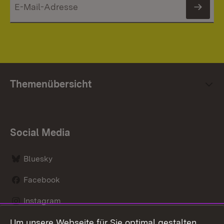
News
Themenübersicht
Social Media
Bluesky
Facebook
Instagram
Um unsere Webseite für Sie optimal gestalten
LinkedIn