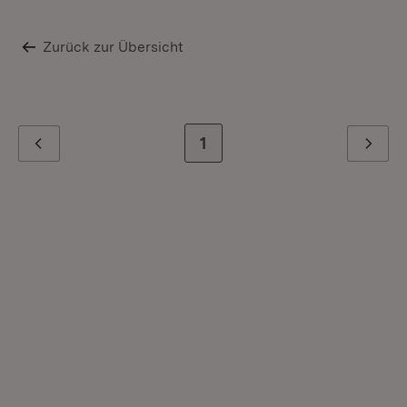
Zurück zur Übersicht
Zur letzten Seite
1
Zurück
Weiter