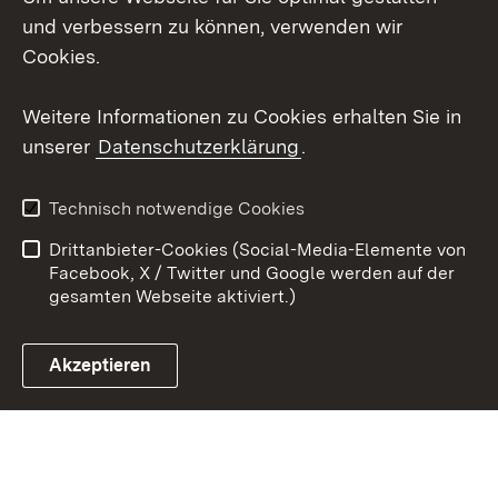
und verbessern zu können, verwenden wir
Social Wall
Cookies.
Youtube
Weitere Informationen zu Cookies erhalten Sie in
unserer
Datenschutzerklärung
.
Zum 
Kontakt
Benutzungshinweise
Technisch notwendige Cookies
Datenschutz
Barrierefreiheit
Drittanbieter-Cookies (Social-Media-Elemente von
Impressum
Cookies
Facebook, X / Twitter und Google werden auf der
gesamten Webseite aktiviert.)
Akzeptieren
Link zum Landesportal