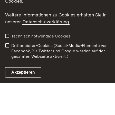
Cookies.
Youtube
Weitere Informationen zu Cookies erhalten Sie in
unserer
Datenschutzerklärung
.
Zum 
Kontakt
Benutzungshinweise
Technisch notwendige Cookies
Datenschutz
Barrierefreiheit
Drittanbieter-Cookies (Social-Media-Elemente von
Impressum
Cookies
Facebook, X / Twitter und Google werden auf der
gesamten Webseite aktiviert.)
Akzeptieren
Link zum Landesportal