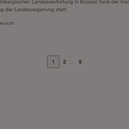
mbergischen Landesvertretung in Brüssel fand der tradi
 der Landesregierung statt.
ersicht
…
Zur Seite
1
Zur Seite
2
Zur letzten Seite
9