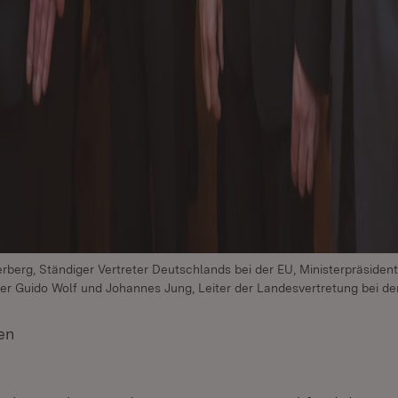
lberberg, Ständiger Vertreter Deutschlands bei der EU, Ministerpräsiden
er Guido Wolf und Johannes Jung, Leiter der Landesvertretung bei de
en
(Öffnet in neuem Fenster)