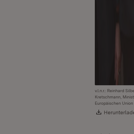
v.l.n.r.: Reinhard Si
Kretschmann, Minist
Europäischen Union
Download:
Herunterlad