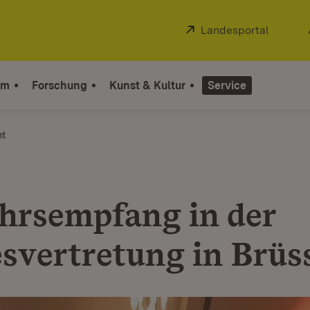
Extern:
Landesportal
(Öffnet
um
Forschung
Kunst & Kultur
Service
ht
hrsempfang in der
svertretung in Brüs