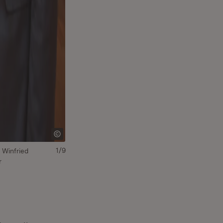
1/9
t Winfried
r