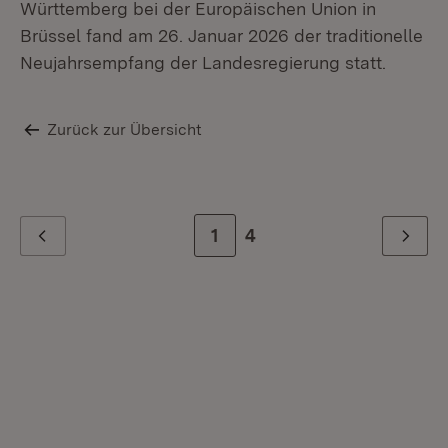
Württemberg bei der Europäischen Union in
Re
Brüssel fand am 26. Januar 2026 der traditionelle
Neujahrsempfang der Landesregierung statt.
Zurück zur Übersicht
Zur Seite
1
Zur letzten Seite
4
Zurück
Weiter