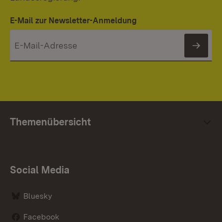
E-Mail zur Newsletter-Anmeldung
News
Themenübersicht
Social Media
Bluesky
Facebook