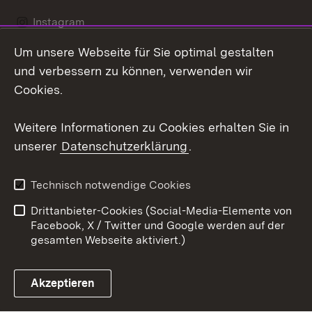
Instagram
Um unsere Webseite für Sie optimal gestalten
LinkedIn
und verbessern zu können, verwenden wir
Social Wall
Cookies.
Youtube
Weitere Informationen zu Cookies erhalten Sie in
unserer
Datenschutzerklärung
.
Zum 
Kontakt
Benutzungshinweise
Technisch notwendige Cookies
Datenschutz
Barrierefreiheit
Drittanbieter-Cookies (Social-Media-Elemente von
Impressum
Cookies
Facebook, X / Twitter und Google werden auf der
gesamten Webseite aktiviert.)
Akzeptieren
Link zum Landesportal