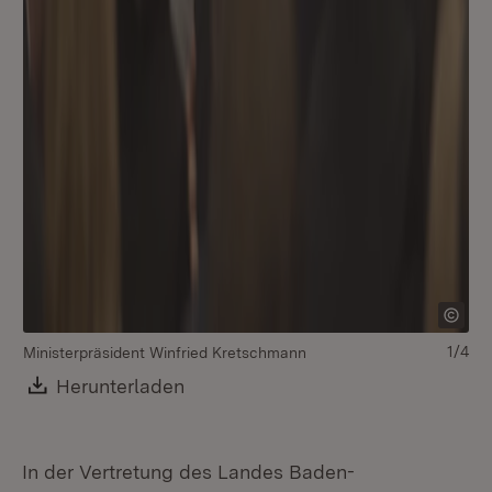
1/4
Ministerpräsident Winfried Kretschmann
Download:
Herunterladen
(Öffnet in neuem Fenster)
In der Vertretung des Landes Baden-
Mi