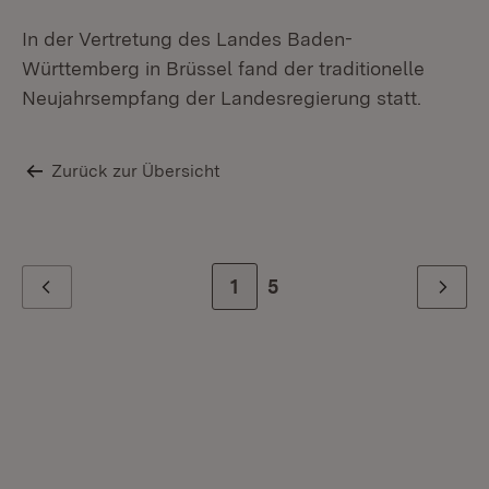
In der Vertretung des Landes Baden-
Württemberg in Brüssel fand der traditionelle
Neujahrsempfang der Landesregierung statt.
Zurück zur Übersicht
Zur Seite
1
Zur letzten Seite
5
Zurück
Weiter