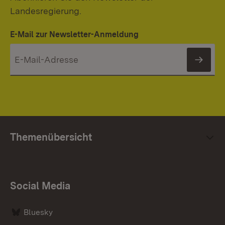
Landesregierung.
E-Mail zur Newsletter-Anmeldung
News
Themenübersicht
Social Media
Bluesky