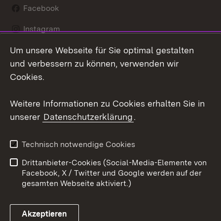
Facebook
Instagram
Um unsere Webseite für Sie optimal gestalten
LinkedIn
und verbessern zu können, verwenden wir
Social Wall
Cookies.
Youtube
Weitere Informationen zu Cookies erhalten Sie in
unserer
Datenschutzerklärung
.
Zum 
Kontakt
Benutzungshinweise
Technisch notwendige Cookies
Datenschutz
Barrierefreiheit
Drittanbieter-Cookies (Social-Media-Elemente von
Impressum
Cookies
Facebook, X / Twitter und Google werden auf der
gesamten Webseite aktiviert.)
Akzeptieren
Link zum Landesportal