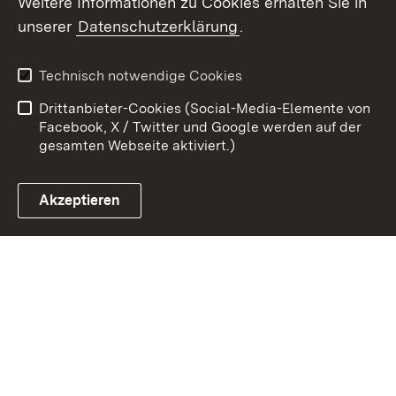
Weitere Informationen zu Cookies erhalten Sie in
unserer
Datenschutzerklärung
.
Zum 
Kontakt
Benutzungshinweise
Technisch notwendige Cookies
Datenschutz
Barrierefreiheit
Drittanbieter-Cookies (Social-Media-Elemente von
Impressum
Cookies
Facebook, X / Twitter und Google werden auf der
gesamten Webseite aktiviert.)
Akzeptieren
Link zum Landesportal