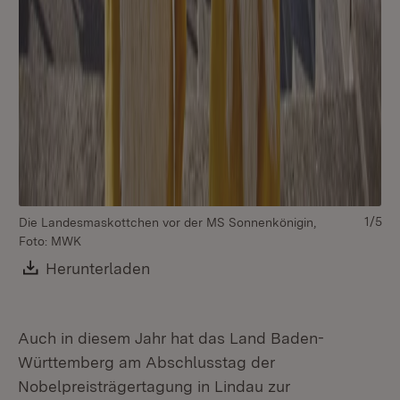
Be
Si
1/5
Die Landesmaskottchen vor der MS Sonnenkönigin,
Foto: MWK
Download:
Herunterladen
(Öffnet in neuem Fenster)
Auch in diesem Jahr hat das Land Baden-
Württemberg am Abschlusstag der
Nobelpreisträgertagung in Lindau zur