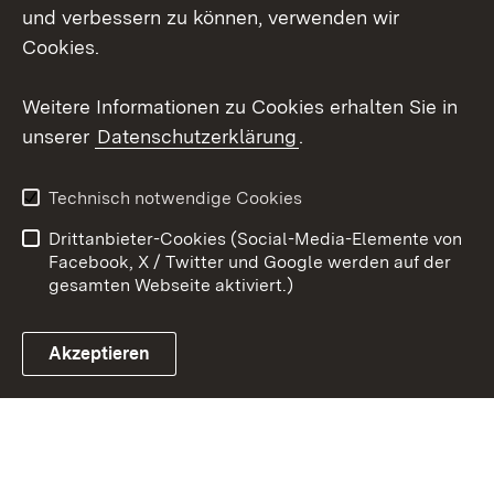
und verbessern zu können, verwenden wir
Social Wall
Cookies.
Youtube
Weitere Informationen zu Cookies erhalten Sie in
unserer
Datenschutzerklärung
.
Zum 
Kontakt
Benutzungshinweise
Technisch notwendige Cookies
Datenschutz
Barrierefreiheit
Drittanbieter-Cookies (Social-Media-Elemente von
Impressum
Cookies
Facebook, X / Twitter und Google werden auf der
gesamten Webseite aktiviert.)
Akzeptieren
Link zum Landesportal