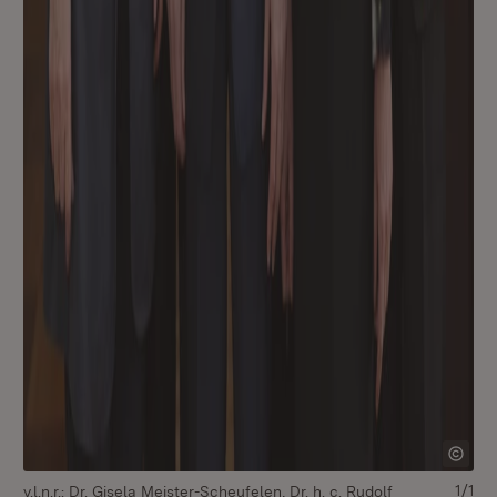
1/1
v.l.n.r.: Dr. Gisela Meister-Scheufelen, Dr. h. c. Rudolf