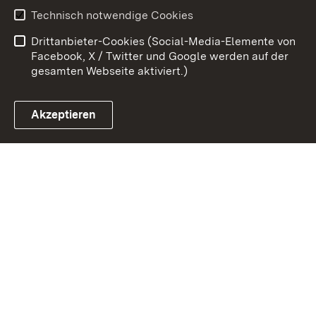
Technisch notwendige Cookies
Datenschutz
Barrierefreiheit
Drittanbieter-Cookies (Social-Media-Elemente von
Impressum
Cookies
Facebook, X / Twitter und Google werden auf der
gesamten Webseite aktiviert.)
Akzeptieren
Link zum Landesportal