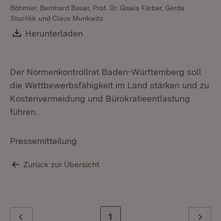
Böhmler, Bernhard Bauer, Prof. Dr. Gisela Färber, Gerda
Stuchlik und Claus Munkwitz
Download:
Herunterladen
(Öffnet in neuem Fenster)
Der Normenkontrollrat Baden-Württemberg soll
die Wettbewerbsfähigkeit im Land stärken und zu
Kostenvermeidung und Bürokratieentlastung
führen.
Pressemitteilung
Zurück zur Übersicht
Zur letzten Seite
1