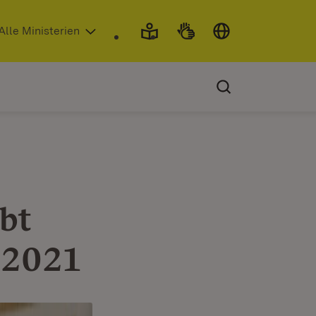
 in neuem Fenster)
Alle Ministerien
bt
 2021