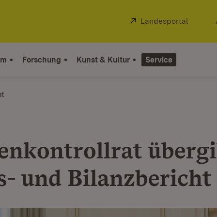
Extern:
Landesportal
(Öffnet
um
Forschung
Kunst & Kultur
Service
ht
nkontrollrat übergi
s- und Bilanzbericht