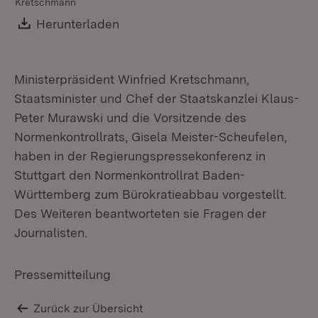
Kretschmann
Download:
Herunterladen
(Öffnet in neuem Fenster)
Ministerpräsident Winfried Kretschmann,
Staatsminister und Chef der Staatskanzlei Klaus-
Peter Murawski und die Vorsitzende des
Normenkontrollrats, Gisela Meister-Scheufelen,
haben in der Regierungspressekonferenz in
Stuttgart den Normenkontrollrat Baden-
Württemberg zum Bürokratieabbau vorgestellt.
Des Weiteren beantworteten sie Fragen der
Journalisten.
Pressemitteilung
Zurück zur Übersicht