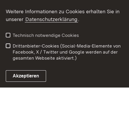
Youtube
Weitere Informationen zu Cookies erhalten Sie in
unserer
Datenschutzerklärung
.
Zum 
Kontakt
Benutzungshinweise
Technisch notwendige Cookies
Datenschutz
Barrierefreiheit
Drittanbieter-Cookies (Social-Media-Elemente von
Impressum
Cookies
Facebook, X / Twitter und Google werden auf der
gesamten Webseite aktiviert.)
Akzeptieren
Link zum Landesportal