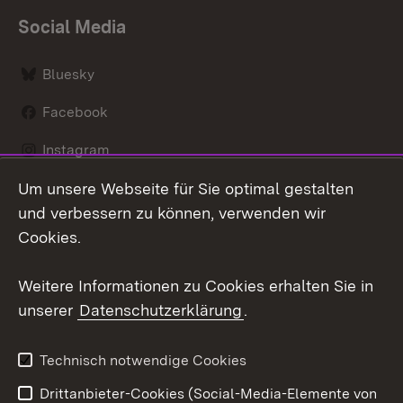
Social Media
Bluesky
Facebook
Instagram
Um unsere Webseite für Sie optimal gestalten
LinkedIn
und verbessern zu können, verwenden wir
Social Wall
Cookies.
Youtube
Weitere Informationen zu Cookies erhalten Sie in
unserer
Datenschutzerklärung
.
Zum 
Kontakt
Benutzungshinweise
Technisch notwendige Cookies
Datenschutz
Barrierefreiheit
Drittanbieter-Cookies (Social-Media-Elemente von
Impressum
Cookies