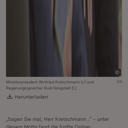
1/5
Ministerpräsident Winfried Kretschmann (r.) und
Mi
Regierungssprecher Rudi Hoogvliet (l.)
Re
Download:
Herunterladen
(Öffnet in neuem Fenster)
„Sagen Sie mal, Herr Kretschmann…“ – unter
diesem Motto fand die fünfte Online-