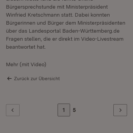
Bürgersprechstunde mit Ministerpräsident
Winfried Kretschmann statt. Dabei konnten
Bürgerinnen und Bürger dem Ministerpräsidenten
über das Landesportal Baden-Württemberg.de
Fragen stellen, die er direkt im Video-Livestream
beantwortet hat.
Mehr (mit Video)
Zurück zur Übersicht
Zur Seite
1
Zur letzten Seite
5
Zurück
Weiter