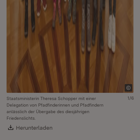
1/6
Staatsministerin Theresa Schopper mit einer
St
Delegation von Pfadfinderinnen und Pfadfindern
De
anlässlich der Übergabe des diesjährigen
an
Friedenslichts.
Fri
Download:
Herunterladen
(Öffnet in neuem Fenster)