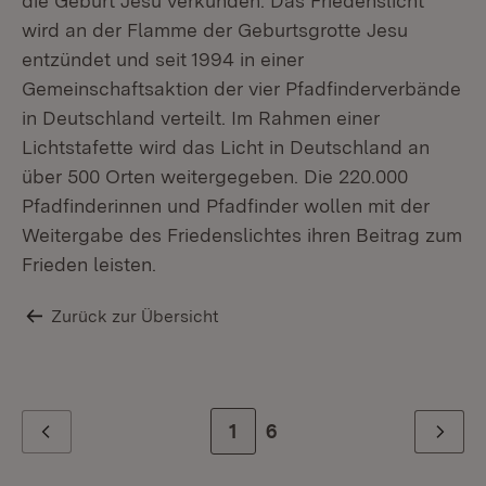
die Geburt Jesu verkünden. Das Friedenslicht
wird an der Flamme der Geburtsgrotte Jesu
entzündet und seit 1994 in einer
Gemeinschaftsaktion der vier Pfadfinderverbände
in Deutschland verteilt. Im Rahmen einer
Lichtstafette wird das Licht in Deutschland an
über 500 Orten weitergegeben. Die 220.000
Pfadfinderinnen und Pfadfinder wollen mit der
Weitergabe des Friedenslichtes ihren Beitrag zum
Frieden leisten.
Zurück zur Übersicht
Zur Seite
1
Zur letzten Seite
6
Zurück
Weiter