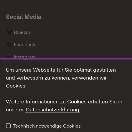
Social Media
Bluesky
Facebook
Instagram
Um unsere Webseite für Sie optimal gestalten
LinkedIn
und verbessern zu können, verwenden wir
Social Wall
Cookies.
Youtube
Weitere Informationen zu Cookies erhalten Sie in
unserer
Datenschutzerklärung
.
Zum 
Kontakt
Benutzungshinweise
Technisch notwendige Cookies
Datenschutz
Barrierefreiheit