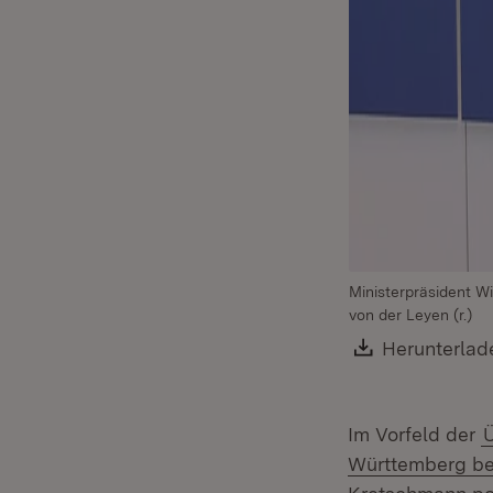
Ministerpräsident W
von der Leyen (r.)
Download:
Herunterlad
Im Vorfeld der
Ü
Württemberg bei