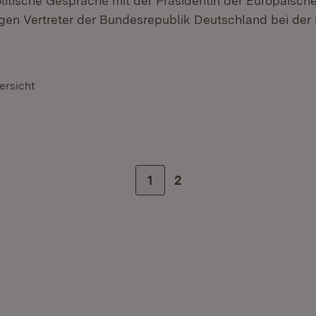
itische Gespräche mit der Präsidentin der Europäisc
en Vertreter der Bundesrepublik Deutschland bei der
ersicht
Zur Seite
1
Zur letzten Seite
2