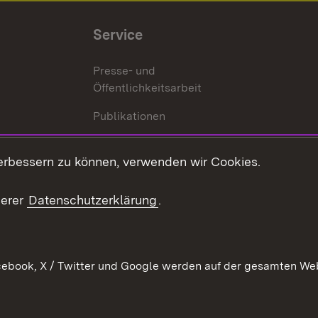
Service
Presse- und
Öffentlichkeitsarbeit
Publikationen
Kontakt
es
erbessern zu können, verwenden wir Cookies.
Mediathek
serer
Datenschutzerklärung
.
Ausschreibungen
tur
ebook, X / Twitter und Google werden auf der gesamten Webs
Kontakt
Benutzungshinweise
Datens