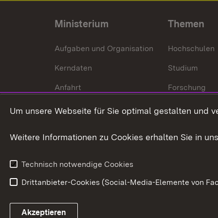
Ministerium
Themen
Aufgaben und Organisation
Hochschulen
Kerndaten
Studium
Anfahrt
Forschung
International
Um unsere Webseite für Sie optimal gestalten und v
Europa
Weitere Informationen zu Cookies erhalten Sie in un
Kunst und Kul
Technisch notwendige Cookies
Drittanbieter-Cookies (Social-Media-Elemente von Fac
Link zum Landesportal
Akzeptieren