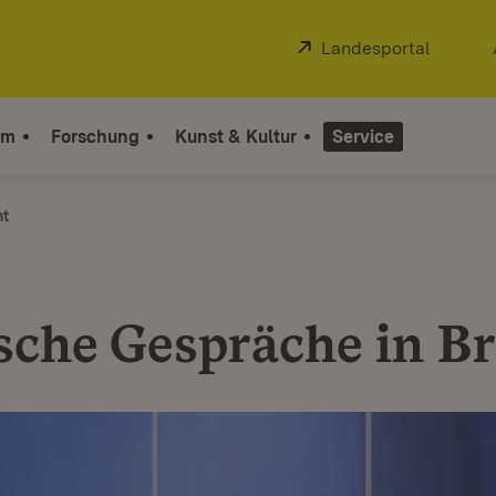
Extern:
Landesportal
(Öffnet
um
Forschung
Kunst & Kultur
Service
ht
ische Gespräche in Br