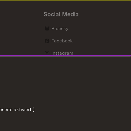
Social Media
Bluesky
Facebook
Instagram
LinkedIn
Social Wall
Youtube
eite aktiviert.)
Zum Sei
chutz
Barrierefreiheit
Impressum
Cookies