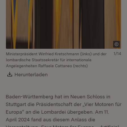
1/14
Ministerpräsident Winfried Kretschmann (links) und der
lombardische Staatssekretär für internationale
Angelegenheiten Raffaele Cattaneo (rechts)
Download:
Herunterladen
(Öffnet in neuem Fenster)
Baden-Württemberg hat im Neuen Schloss in
Stuttgart die Präsidentschaft der „Vier Motoren für
Üb
Europa“ an die Lombardei übergeben. Am 11.
Eu
April 2024 fand aus diesem Anlass die
di