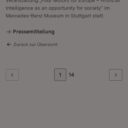
Veranstaltung „Four Motors for Europe – Artificial
Intelligence as an opportunity for society“ im
Mercedes-Benz Museum in Stuttgart statt.
Pressemitteilung
Zurück zur Übersicht
Zur Seite
1
Zur letzten Seite
14
Zurück
Weiter