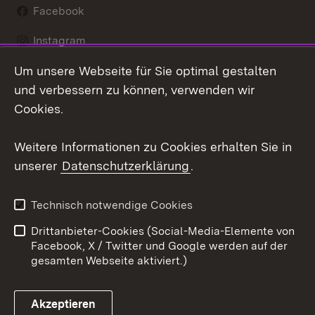
Facebook
Instagram
Um unsere Webseite für Sie optimal gestalten
LinkedIn
und verbessern zu können, verwenden wir
Social Wall
Cookies.
Youtube
Weitere Informationen zu Cookies erhalten Sie in
unserer
Datenschutzerklärung
.
Zum 
Kontakt
Benutzungshinweise
Technisch notwendige Cookies
Datenschutz
Barrierefreiheit
Drittanbieter-Cookies (Social-Media-Elemente von
Impressum
Cookies
Facebook, X / Twitter und Google werden auf der
gesamten Webseite aktiviert.)
Akzeptieren
Link zum Landesportal