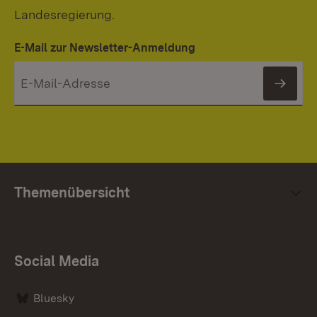
Landesregierung.
E-Mail zur Newsletter-Anmeldung
News
Themenübersicht
Social Media
Bluesky