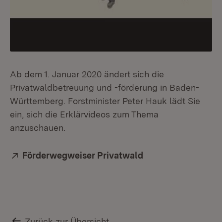
Ab dem 1. Januar 2020 ändert sich die
Privatwaldbetreuung und -förderung in Baden-
Württemberg. Forstminister Peter Hauk lädt Sie
ein, sich die Erklärvideos zum Thema
anzuschauen.
Extern:
Förderwegweiser Privatwald
(Öffnet in neuem F
Zurück zur Übersicht