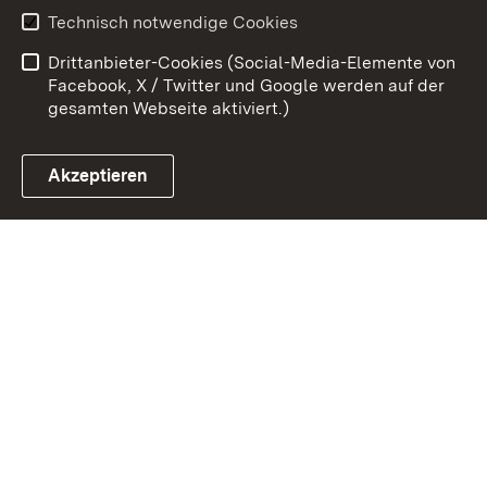
Technisch notwendige Cookies
Datenschutz
Barrierefreiheit
Drittanbieter-Cookies (Social-Media-Elemente von
Impressum
Cookies
Facebook, X / Twitter und Google werden auf der
gesamten Webseite aktiviert.)
Akzeptieren
Link zum Landesportal