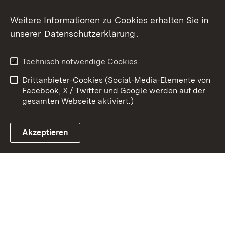
Youtube
Weitere Informationen zu Cookies erhalten Sie in
unserer
Datenschutzerklärung
.
Zum 
Kontakt
Benutzungshinweise
Technisch notwendige Cookies
Datenschutz
Barrierefreiheit
Drittanbieter-Cookies (Social-Media-Elemente von
Impressum
Cookies
Facebook, X / Twitter und Google werden auf der
gesamten Webseite aktiviert.)
Akzeptieren
Link zum Landesportal