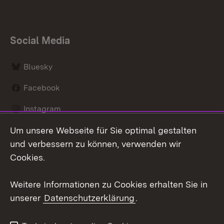
Social Media
Bluesky
Facebook
Instagram
Um unsere Webseite für Sie optimal gestalten
LinkedIn
und verbessern zu können, verwenden wir
Social Wall
Cookies.
Youtube
Weitere Informationen zu Cookies erhalten Sie in
unserer
Datenschutzerklärung
.
Zum 
Kontakt
Benutzungshinweise