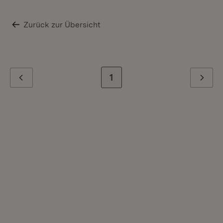
Zurück zur Übersicht
Zur letzten Seite
1
Zurück
Weiter