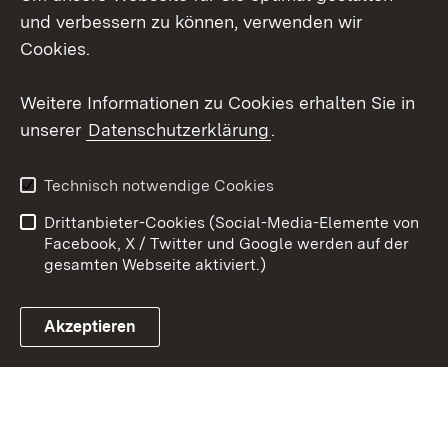
und verbessern zu können, verwenden wir
Social Wall
Cookies.
Youtube
Weitere Informationen zu Cookies erhalten Sie in
unserer
Datenschutzerklärung
.
Zum 
Kontakt
Benutzungshinweise
Technisch notwendige Cookies
Datenschutz
Barrierefreiheit
Drittanbieter-Cookies (Social-Media-Elemente von
Impressum
Cookies
Facebook, X / Twitter und Google werden auf der
gesamten Webseite aktiviert.)
Akzeptieren
Link zum Landesportal