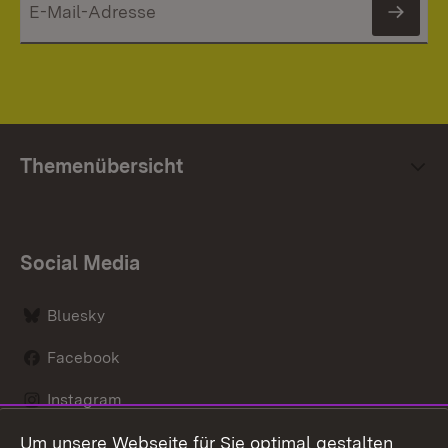
News
Themenübersicht
Social Media
Bluesky
Facebook
Instagram
Um unsere Webseite für Sie optimal gestalten
LinkedIn