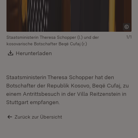
1/1
Staatsministerin Theresa Schopper (l.) und der
kosovarische Botschafter Beqë Cufaj (r.)
Download:
Herunterladen
(Öffnet in neuem Fenster)
Staatsministerin Theresa Schopper hat den
Botschafter der Republik Kosovo, Beqë Cufaj, zu
einem Antrittsbesuch in der Villa Reitzenstein in
Stuttgart empfangen.
Zurück zur Übersicht