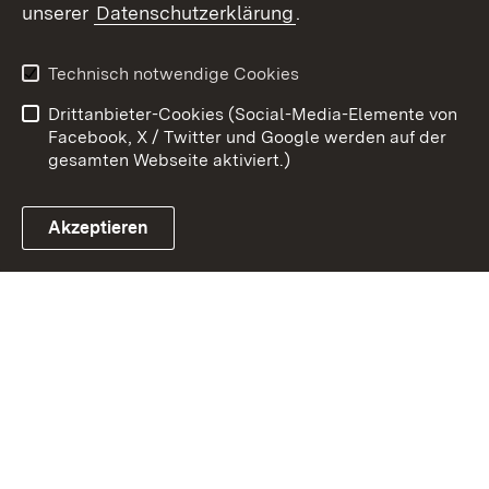
unserer
Datenschutzerklärung
.
Zum 
Kontakt
Benutzungshinweise
Technisch notwendige Cookies
Datenschutz
Barrierefreiheit
Drittanbieter-Cookies (Social-Media-Elemente von
Impressum
Cookies
Facebook, X / Twitter und Google werden auf der
gesamten Webseite aktiviert.)
Akzeptieren
Link zum Landesportal