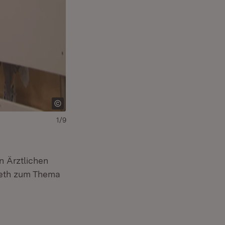
1/9
Download:
Herunterladen
(Öffnet in neuem Fe
n Ärztlichen
rieth zum Thema