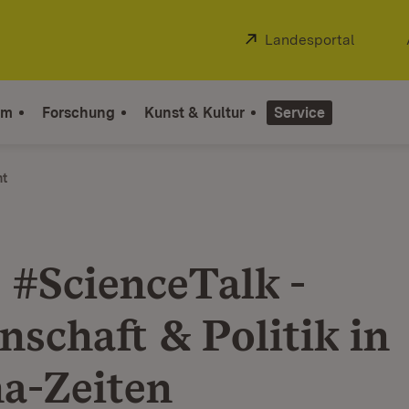
Extern:
Landesportal
(Öffnet
um
Forschung
Kunst & Kultur
Service
ht
: #ScienceTalk -
nschaft & Politik in
a-Zeiten