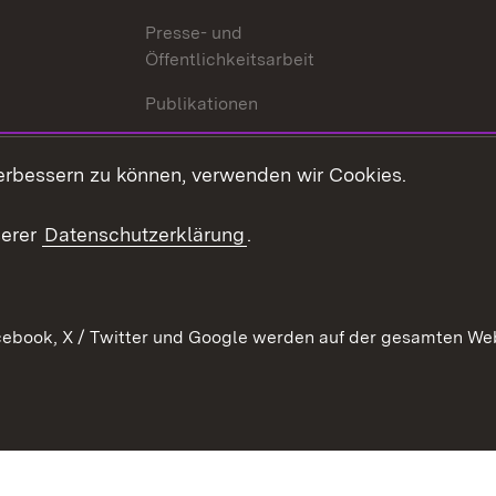
Presse- und
Öffentlichkeitsarbeit
Publikationen
Kontakt
es
erbessern zu können, verwenden wir Cookies.
Mediathek
serer
Datenschutzerklärung
.
Ausschreibungen
tur
ebook, X / Twitter und Google werden auf der gesamten Webs
Kontakt
Benutzungshinweise
Datens