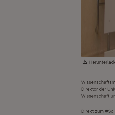
Download:
Herunterlad
Wissenschaftsmi
Direktor der Uni
Wissenschaft und
Direkt zum #Sc