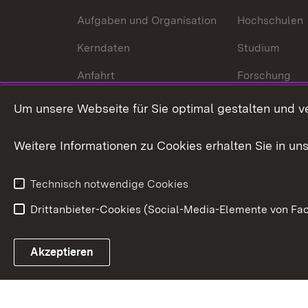
Aufgaben und Organisation
Hochschulen
Kerndaten
Studium
Anfahrt
Forschung
International
Um unsere Webseite für Sie optimal gestalten und v
Europa
Weitere Informationen zu Cookies erhalten Sie in un
Kunst und Kul
Technisch notwendige Cookies
Drittanbieter-Cookies (Social-Media-Elemente von Fac
Link zum Landesportal
Akzeptieren