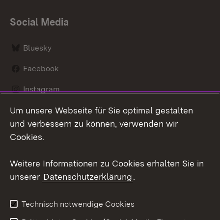
Social Media
Bluesky
Facebook
Instagram
Um unsere Webseite für Sie optimal gestalten
LinkedIn
und verbessern zu können, verwenden wir
Social Wall
Cookies.
Youtube
Weitere Informationen zu Cookies erhalten Sie in
unserer
Datenschutzerklärung
.
Zum 
Kontakt
Benutzungshinweise
Technisch notwendige Cookies
Datenschutz
Barrierefreiheit