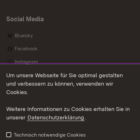
Social Media
Bluesky
Facebook
Instagram
Um unsere Webseite für Sie optimal gestalten
LinkedIn
und verbessern zu können, verwenden wir
Social Wall
Cookies.
Youtube
Weitere Informationen zu Cookies erhalten Sie in
unserer
Datenschutzerklärung
.
Zum 
Kontakt
Benutzungshinweise
Technisch notwendige Cookies
Datenschutz
Barrierefreiheit