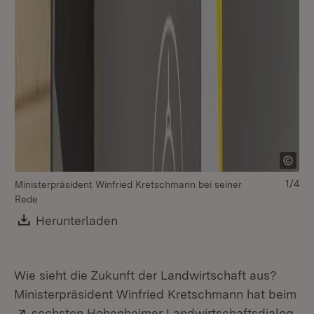
1/4
Ministerpräsident Winfried Kretschmann bei seiner
Rede
Download:
Herunterladen
(Öffnet in neuem Fenster)
Wie sieht die Zukunft der Landwirtschaft aus?
Ministerpräsident Winfried Kretschmann hat beim
Extern:
(Öf
sechsten Hohenheimer Landwirtschaftsdialog